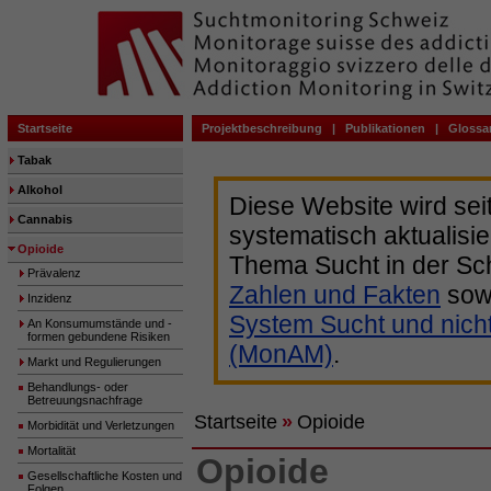
Startseite
Projektbeschreibung
|
Publikationen
|
Glossa
Tabak
Alkohol
Diese Website wird sei
Cannabis
systematisch aktualisie
Opioide
Thema Sucht in der Sc
Prävalenz
Zahlen und Fakten
sow
Inzidenz
System Sucht und nich
An Konsumumstände und -
formen gebundene Risiken
(MonAM)
.
Markt und Regulierungen
Behandlungs- oder
Betreuungsnachfrage
Startseite
»
Opioide
Morbidität und Verletzungen
Mortalität
Opioide
Gesellschaftliche Kosten und
Folgen