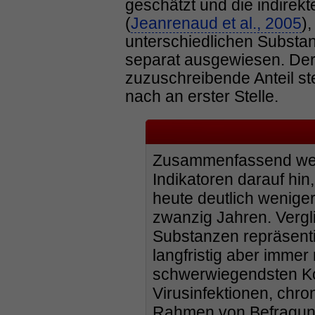
geschätzt und die indirekt
(
Jeanrenaud et al., 2005
)
unterschiedlichen Substan
separat ausgewiesen. De
zuzuschreibende Anteil ste
nach an erster Stelle.
Zusammenfassend wei
Indikatoren darauf hin
heute deutlich weniger
zwanzig Jahren. Vergli
Substanzen repräsenti
langfristig aber immer
schwerwiegendsten K
Virusinfektionen, chro
Rahmen von Befragunge