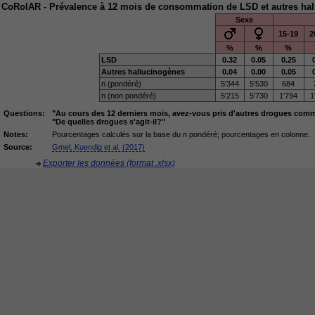
CoRolAR - Prévalence à 12 mois de consommation de LSD et autres hall
Sexe
15-19
2
%
%
%
LSD
0.32
0.05
0.25
Autres hallucinogènes
0.04
0.00
0.05
n (pondéré)
5'344
5'530
684
n (non pondéré)
5'215
5'730
1'794
1
Questions:
"Au cours des 12 derniers mois, avez-vous pris d'autres drogues comm
"De quelles drogues s'agit-il?"
Notes:
Pourcentages calculés sur la base du n pondéré; pourcentages en colonne.
Source:
Gmel, Kuendig et al. (2017)
Exporter les données (format .xlsx)