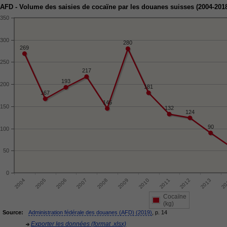
AFD - Volume des saisies de cocaïne par les douanes suisses (2004-201
350
300
280
269
250
217
193
200
181
167
145
150
132
124
90
100
50
0
Cocaïne
(kg)
Source:
Administration fédérale des douanes (AFD) (2019)
, p. 14
Exporter les données (format .xlsx)