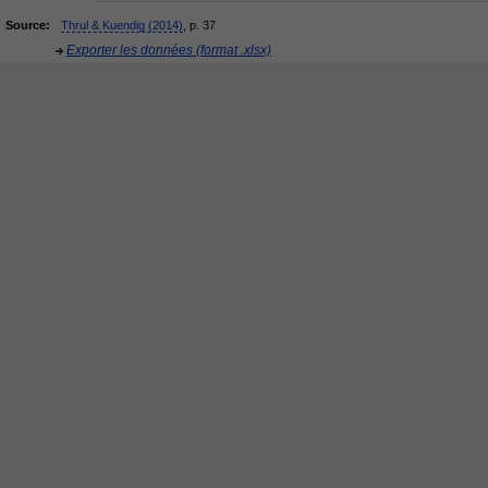
Source:
Thrul & Kuendig (2014)
, p. 37
Exporter les données (format .xlsx)