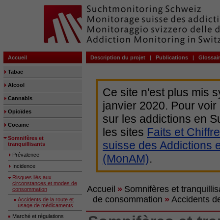
Accueil
Description du projet
|
Publications
|
Glossai
Tabac
Alcool
Ce site n'est plus mis 
Cannabis
janvier 2020. Pour voir
Opioïdes
sur les addictions en
Cocaïne
les sites
Faits et Chiffr
Somnifères et
suisse des Addictions 
tranquillisants
Prévalence
(MonAM)
.
Incidence
Risques liés aux
circonstances et modes de
Accueil
»
Somnifères et tranquillis
consommation
de consommation
»
Accidents d
Accidents de la route et
usage de médicaments
Marché et régulations