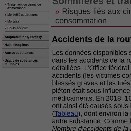
Somnifères et tra
Traitement ou demande
d'assistance
»
Risques liés aux c
Morbidité et blessures
consommation
Mortalité
Coûts sociaux
Accidents de la ro
Amphétamines, Ecstasy
Hallucinogènes
Les données disponibles s
Autres substances
dans les accidents de la 
Usage de substances
multiples
détaillées. L'Office fédéra
accidents (les victimes co
blessés graves et les tués
piéton était sous influenc
médicaments. En 2018, 162
ont ainsi été causés sou
(
Tableau
), dont environ la
autre substance. Comme le
Nombre d'accidents de la