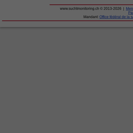
www.suchtmonitoring.ch © 2013-2026 |
Ment
Par
Mandant:
Office fédéral de la 