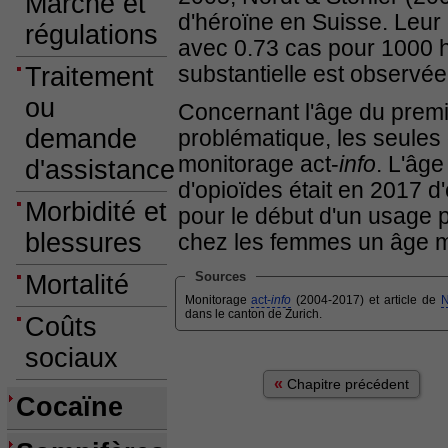
Marché et
d'héroïne en Suisse. Leur
régulations
avec 0.73 cas pour 1000 ha
substantielle est observée
Traitement
ou
Concernant l'âge du premi
demande
problématique, les seules
monitorage act-
info
. L'âg
d'assistance
d'opioïdes était en 2017 d
Morbidité et
pour le début d'un usage
blessures
chez les femmes un âge m
Sources
Mortalité
Monitorage
act-
info
(2004-2017) et article de
N
dans le canton de Zurich.
Coûts
sociaux
«
Chapitre précédent
Cocaïne