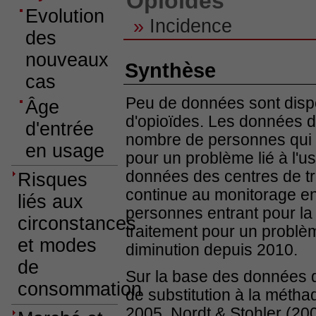
Opioïdes
Evolution
»
Incidence
des
nouveaux
Synthèse
cas
Peu de données sont dispo
Âge
d'opioïdes. Les données d
d'entrée
nombre de personnes qui so
en usage
pour un problème lié à l'
données des centres de tr
Risques
continue au monitorage en
liés aux
personnes entrant pour la 
circonstances
traitement pour un problè
et modes
diminution depuis 2010.
de
Sur la base des données d
consommation
de substitution à la méth
2005, Nordt & Stohler (200