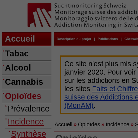
Accueil
Description du projet
|
Publications
|
Glossai
Tabac
Ce site n'est plus mis 
Alcool
janvier 2020. Pour voir
sur les addictions en
Cannabis
les sites
Faits et Chiffr
Opioïdes
suisse des Addictions 
(MonAM)
.
Prévalence
Incidence
Accueil
»
Opioïdes
»
Incidence
»
S
Synthèse