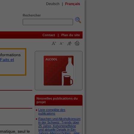
Deutsch
|
Français
Rechercher
Contact
|
Plan du site
nformations
Faits et
Nouvelles publications du
projet
Liste complète des
publications
Rauchen und Alkoholkonsum
in der Schweiz: Trends über
25 Jahre, Kohorteneffekte
und aktuelle Details in Ein-
matique, seul le
Jahres-Altersschritten - eine