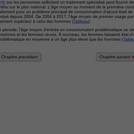
info
sur les personnes sollicitant un traitement spécialisé peut fournir 
tinu sur le plan national. L'âge moyen au moment de la première co
itement pour un problème principal de consommation d'alcool était de
volué depuis 2004. De 2004 à 2017, l'âge moyen de premier usage pa
quement supérieur à celui des hommes (
Tableau
).
 période, l'âge moyen d'entrée en consommation problématique se situ
 hommes et les femmes réunis. À nouveau, les femmes faisaient état d
oblématique en moyenne à un âge plus élevé que les hommes (
Table
»
Chapitre précédent
Chapitre suivant