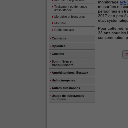
Marché et régulations
monitorage
act-
mesurées en con
Traitement ou demande
d'assistance
personnes en tra
2017 et a peu é
Morbidité et blessures
était systémati
Mortalité
Pour cette même
Coûts sociaux
33 ans pour les
consommation pr
Cannabis
Opioïdes
«
Cocaïne
Somnifères et
tranquillisants
Amphétamines, Ecstasy
Hallucinogènes
Autres substances
Usage de substances
multiples