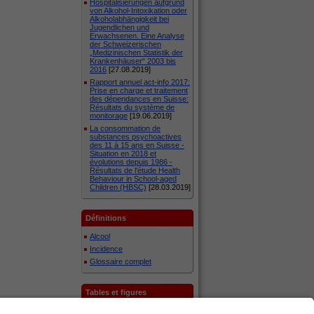
Hospitalisierungen aufgrund
von Alkohol-Intoxikation oder
Alkoholabhängigkeit bei
Jugendlichen und
Erwachsenen. Eine Analyse
der Schweizerischen
„Medizinischen Statistik der
Krankenhäuser“ 2003 bis
2016
[27.08.2019]
Rapport annuel act-info 2017:
Prise en charge et traitement
des dépendances en Suisse:
Résultats du système de
monitorage
[19.06.2019]
La consommation de
substances psychoactives
des 11 à 15 ans en Suisse -
Situation en 2018 et
évolutions depuis 1986 -
Résultats de l'étude Health
Behaviour in School-aged
Children (HBSC)
[28.03.2019]
Définitions
Alcool
Incidence
Glossaire complet
Tables et figures
Liste des tables