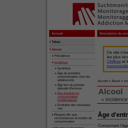
Accueil
Description du pro
Tabac
Alcool
Ce site n'e
Prévalence
les plus ré
Chiffres
et 
Incidence
transmissi
Synthèse
Âge de première
consommation chez les
adolescents
Accueil
»
Alcool
»
In
Âge lors du premier
épisode d'ivresse
Alcool
Âge d'entrée en
consommation
»
Incidence
problématique
Evolution des nouveaux
cas
Âge d'ent
Risques liés aux
circonstances et modes de
consommation
Concernant l'âg