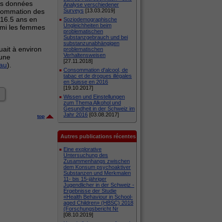
des données
Analyse verschiedener
nsommation des
Surveys
[13.03.2019]
 16.5 ans en
Soziodemographische
Ungleichheiten beim
rmi les femmes
problematischen
Substanzgebrauch und bei
substanzunabhängigen
ait à environ
problematischen
Verhaltensweisen
'une
[27.11.2018]
au
).
Consommation d'alcool, de
tabac et de drogues illégales
en Suisse en 2016
[19.10.2017]
Wissen und Einstellungen
zum Thema Alkohol und
Gesundheit in der Schweiz im
Jahr 2016
[03.08.2017]
top
Autres publications récentes
Eine explorative
Untersuchung des
Zusammenhangs zwischen
dem Konsum psychoaktiver
Substanzen und Merkmalen
11- bis 15-jähriger
Jugendlicher in der Schweiz -
Ergebnisse der Studie
«Health Behaviour in School-
aged Children» (HBSC) 2018
(Forschungsbericht Nr
[08.10.2019]