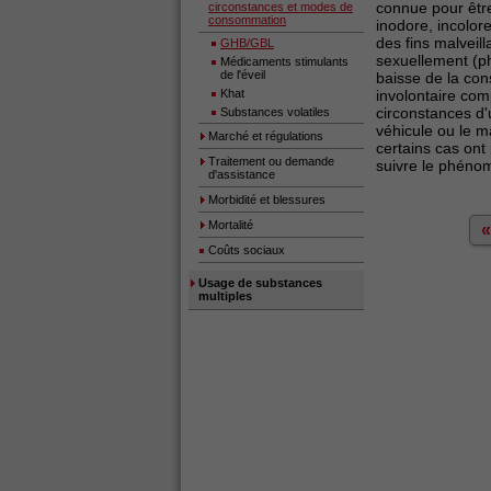
connue pour être 
circonstances et modes de
consommation
inodore, incolor
des fins malveil
GHB/GBL
sexuellement (p
Médicaments stimulants
de l'éveil
baisse de la con
Khat
involontaire com
circonstances d
Substances volatiles
véhicule ou le m
Marché et régulations
certains cas ont
Traitement ou demande
suivre le phéno
d'assistance
Morbidité et blessures
Mortalité
«
Coûts sociaux
Usage de substances
multiples