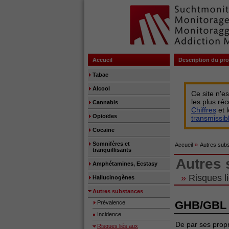
Accueil
Description du pro
Tabac
Alcool
Ce site n'e
les plus ré
Cannabis
Chiffres
et 
Opioïdes
transmissi
Cocaïne
Somnifères et
Accueil
»
Autres sub
tranquillisants
Autres
Amphétamines, Ecstasy
»
Risques l
Hallucinogènes
Autres substances
GHB/GBL
Prévalence
Incidence
De par ses propr
Risques liés aux