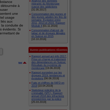
Analyse des données
substance
migrants du Monitorage
i détournée à
suisse des addictions
abuser
[31.05.2017]
ésentent une
Consommation des jeunes et
 tel usage
des jeunes adultes les fins de
semaine. Evolution entre
liés aux
2011, 2013 et 2015. Rapport
 la conduite de
Module 4
[01.11.2016]
 évidents. Si
Consommation d'alcool, de
permettant de
tabac et de drogues illégales
en Suisse en 2015
[10.10.2016]
Autres publications récentes
Rapport annuel act-info 2017:
Prise en charge et traitement
des dépendances en Suisse:
top
Résultats du système de
monitorage
[19.06.2019]
Rapport européen sur les
drogues 2019: tendances et
évolutions
[06.06.2019]
Faits et chiffres de l'AFD en
2019
[10.04.2019]
Statistique policière de la
criminalité (SPC). Rapport
annuel 2018 des infractions
enregistrées par la police
[25.03.2019]