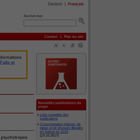
Deutsch
|
Français
Rechercher
Contact
|
Plan du site
nformations
Faits et
Nouvelles publications du
projet
Liste complète des
publications
Consommation d'alcool, de
tabac et de drogues illégales
en Suisse en 2016
[19.10.2017]
s psychotropes