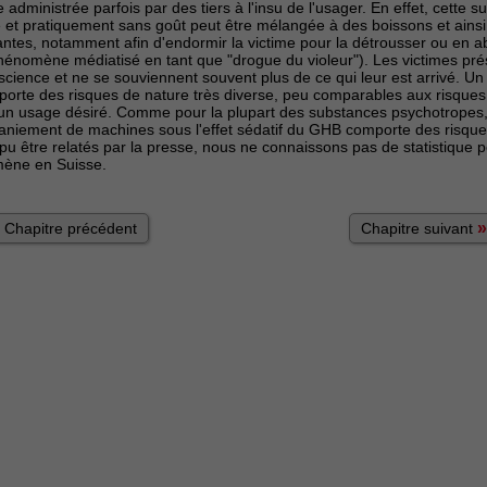
administrée parfois par des tiers à l'insu de l'usager. En effet, cette 
e et pratiquement sans goût peut être mélangée à des boissons et ains
lantes, notamment afin d'endormir la victime pour la détrousser ou en 
hénomène médiatisé en tant que "drogue du violeur"). Les victimes pr
science et ne se souviennent souvent plus de ce qui leur est arrivé. Un
porte des risques de nature très diverse, peu comparables aux risques 
'un usage désiré. Comme pour la plupart des substances psychotropes,
aniement de machines sous l'effet sédatif du GHB comporte des risques
 pu être relatés par la presse, nous ne connaissons pas de statistique 
mène en Suisse.
»
Chapitre précédent
Chapitre suivant