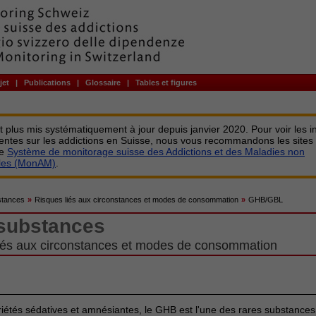
jet
|
Publications
|
Glossaire
|
Tables et figures
st plus mis systématiquement à jour depuis janvier 2020. Pour voir les i
centes sur les addictions en Suisse, nous vous recommandons les sites
le
Système de monitorage suisse des Addictions et des Maladies non
bles (MonAM)
.
stances
»
Risques liés aux circonstances et modes de consommation
»
GHB/GBL
 substances
iés aux circonstances et modes de consommation
iétés sédatives et amnésiantes, le GHB est l'une des rares substance