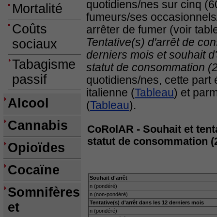
quotidiens/nes sur cinq (6
Mortalité
fumeurs/ses occasionnels/
Coûts
arrêter de fumer (voir tab
Tentative(s) d'arrêt de c
sociaux
derniers mois et souhait d
Tabagisme
statut de consommation (
passif
quotidiens/nes, cette part 
italienne (
Tableau
) et par
Alcool
(
Tableau
).
Cannabis
CoRolAR - Souhait et tenta
statut de consommation (
Opioïdes
Cocaïne
Souhait d'arrêt
n (pondéré)
Somnifères
n (non-pondéré)
Tentative(s) d'arrêt dans les 12 derniers mois
et
n (pondéré)