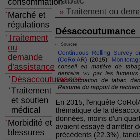
Tabac
consommation
»
Traitement ou dema
Marché et
régulations
Désaccoutumance
Traitement
Sources
ou
Continuous Rolling Survey o
demande
(CoRolAR)
(2015);
Monitorag
d'assistance
conseil en matière de tabag
dentaire vu par les fumeurs
Désaccoutumance
consommation de tabac dan
Résumé du rapport de recher
Traitement
et soutien
En 2015, l'enquête CoRol
médical
thématique de la désacco
données, moins d'un quar
Morbidité et
avaient essayé d'arrêter 
blessures
précédents (22.3%), tandi