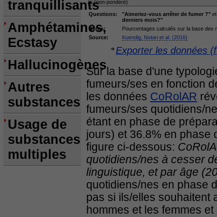
tranquillisants
n (non-pondéré)
Questions:
"Aimeriez-vous arrêter de fumer ?"
e
derniers mois?"
Amphétamines,
Notes:
Pourcentages calculés sur la base des n
Source:
Kuendig, Notari et al. (2016)
Ecstasy
Exporter les données (f
Hallucinogènes
Sur la base d'une typologi
fumeurs/ses en fonction de
Autres
les données
CoRolAR
rév
substances
fumeurs/ses quotidiens/n
étant en phase de préparati
Usage de
jours) et 36.8% en phase d
substances
figure ci-dessous:
CoRolAR
multiples
quotidiens/nes à cesser de
linguistique, et par âge (2
quotidiens/nes en phase d
pas si ils/elles souhaitent 
hommes et les femmes et 