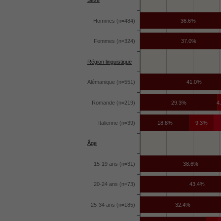
Sexe
Hommes (n=484)
36.6%
Femmes (n=324)
37.0%
Région linguistique
Alémanique (n=551)
41.0%
Romande (n=219)
29.3%
4
Italienne (n=39)
18.8%
9.3%
Âge
15-19 ans (n=31)
38.6%
20-24 ans (n=73)
43.4%
25-34 ans (n=185)
32.4%