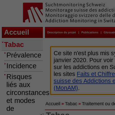
Accueil
Description du projet
|
Publications
|
Glossai
Tabac
Ce site n'est plus mis 
Prévalence
janvier 2020. Pour voir
Incidence
sur les addictions en
les sites
Faits et Chiffr
Risques
suisse des Addictions 
liés aux
(MonAM)
.
circonstances
et modes
Accueil
»
Tabac
»
Traitement ou 
de