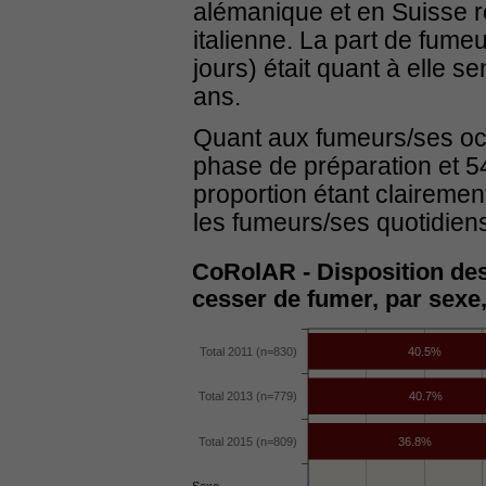
alémanique et en Suisse r
italienne. La part de fume
jours) était quant à elle 
ans.
Quant aux fumeurs/ses occ
phase de préparation et 5
proportion étant clairemen
les fumeurs/ses quotidien
CoRolAR - Disposition des
cesser de fumer, par sexe,
Total 2011 (n=830)
40.5%
Total 2013 (n=779)
40.7%
Total 2015 (n=809)
36.8%