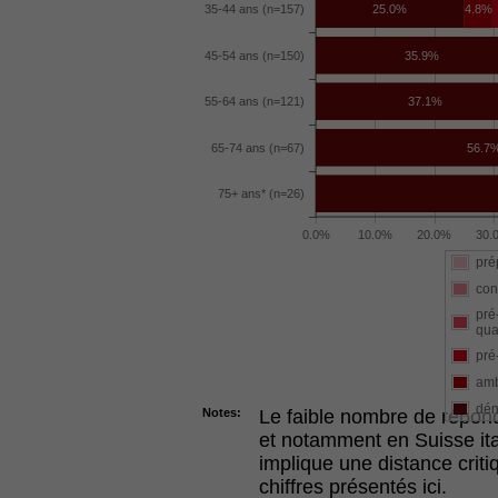
35-44 ans (n=157)
25.0%
4.8%
45-54 ans (n=150)
35.9%
55-64 ans (n=121)
37.1%
65-74 ans (n=67)
56.7
75+ ans* (n=26)
0.0%
10.0%
20.0%
30.
pré
cont
pré
qua
pré
amb
dén
Notes:
Le faible nombre de répon
et notamment en Suisse ita
implique une distance critiq
chiffres présentés ici.