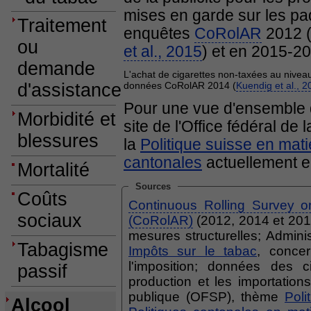
mises en garde sur les paqu
Traitement
enquêtes
CoRolAR
2012 
ou
et al., 2015
) et en 2015-20
demande
L'achat de cigarettes non-taxées au niveau s
d'assistance
données CoRolAR 2014 (
Kuendig et al., 2
Pour une vue d'ensemble d
Morbidité et
site de l'Office fédéral d
blessures
la
Politique suisse en mat
cantonales
actuellement e
Mortalité
Sources
Coûts
Continuous Rolling Survey o
sociaux
(CoRolAR)
(2012, 2014 et 2015
mesures structurelles; Admin
Tabagisme
Impôts sur le tabac
, conce
l'imposition; données des c
passif
production et les importations
publique (OFSP), thème
Poli
Alcool