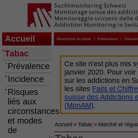
Accueil
Description du projet
|
Publications
|
Glossai
Tabac
Ce site n'est plus mis 
Prévalence
janvier 2020. Pour voir
Incidence
sur les addictions en
les sites
Faits et Chiffr
Risques
suisse des Addictions 
liés aux
(MonAM)
.
circonstances
et modes
Accueil
»
Tabac
»
Marché et régul
de