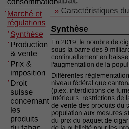
Tabac
consommation
»
Caractéristiques du
Marché et
régulations
Synthèse
Synthèse
En 2019, le nombre de ci
Production
sous la barre des 9 milliar
& vente
continuellement en baisse
Prix &
l'augmentation de la popul
imposition
Différentes règlementation
Droit
niveau fédéral que canton
(p.ex. interdictions de fu
suisse
intérieurs, restrictions de 
concernant
de vente des produits du t
les
population aux mesures str
produits
du prix du paquet de cigaret
du tabac
de la publicité pour les pr