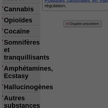
Politiques cantonales en mat
régulation.
Cannabis
Opioïdes
«
Chapitre précédent
Cocaïne
Somnifères
et
tranquillisants
Amphétamines,
Ecstasy
Hallucinogènes
Autres
substances