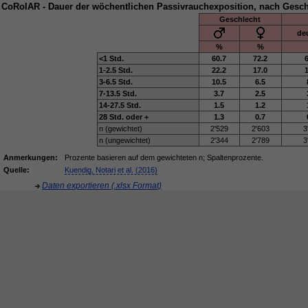
CoRolAR - Dauer der wöchentlichen Passivrauchexposition, nach Gesch
Geschlecht
de
%
%
<1 Std.
60.7
72.2
1-2.5 Std.
22.2
17.0
3-6.5 Std.
10.5
6.5
7-13.5 Std.
3.7
2.5
14-27.5 Std.
1.5
1.2
28 Std. oder +
1.3
0.7
n (gewichtet)
2'529
2'603
3
n (ungewichtet)
2'344
2'789
3
Anmerkungen:
Prozente basieren auf dem gewichteten n; Spaltenprozente.
Quelle:
Kuendig, Notari et al. (2016)
Daten exportieren (.xlsx Format)