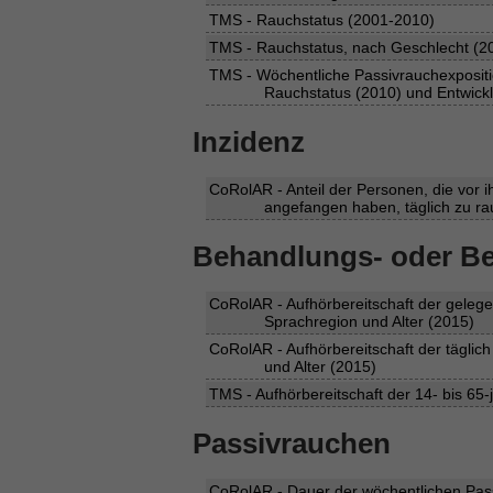
TMS - Rauchstatus (2001-2010)
TMS - Rauchstatus, nach Geschlecht (2
TMS - Wöchentliche Passivrauchexpositi
Rauchstatus (2010) und Entwickl
Inzidenz
CoRolAR - Anteil der Personen, die vor i
angefangen haben, täglich zu ra
Behandlungs- oder B
CoRolAR - Aufhörbereitschaft der geleg
Sprachregion und Alter (2015)
CoRolAR - Aufhörbereitschaft der tägli
und Alter (2015)
TMS - Aufhörbereitschaft der 14- bis 6
Passivrauchen
CoRolAR - Dauer der wöchentlichen Pass