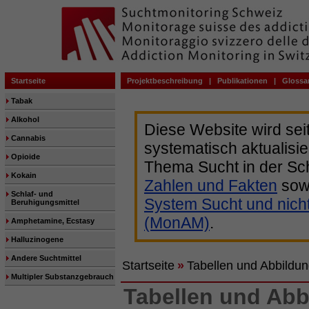
Startseite
Projektbeschreibung
|
Publikationen
|
Glossa
Tabak
Alkohol
Diese Website wird sei
Cannabis
systematisch aktualisie
Opioide
Thema Sucht in der Sc
Kokain
Zahlen und Fakten
sow
Schlaf- und
System Sucht und nich
Beruhigungsmittel
(MonAM)
.
Amphetamine, Ecstasy
Halluzinogene
Andere Suchtmittel
Startseite
»
Tabellen und Abbildu
Multipler Substanzgebrauch
Tabellen und Ab