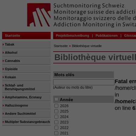
Startseite
Projektbeschreibung
|
Publikationen
|
Glossa
Tabak
Startseite
»
Bibliothèque virtuelle
Alkohol
Bibliothèque virtuel
Cannabis
Opioide
Mots clés
Kokain
Fatal er
Schlaf- und
/home/c
(Auteur ou mots du titre)
Beruhigungsmittel
in
Amphetamine, Ecstasy
Année
/home/c
Halluzinogene
2026
on line
6
2025
Andere Suchtmittel
2024
Multipler Substanzgebrauch
2023
2022
2021