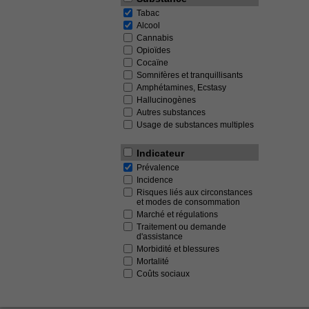
Tabac
Alcool
Cannabis
Opioïdes
Cocaïne
Somnifères et tranquillisants
Amphétamines, Ecstasy
Hallucinogènes
Autres substances
Usage de substances multiples
Indicateur
Prévalence
Incidence
Risques liés aux circonstances
et modes de consommation
Marché et régulations
Traitement ou demande
d'assistance
Morbidité et blessures
Mortalité
Coûts sociaux