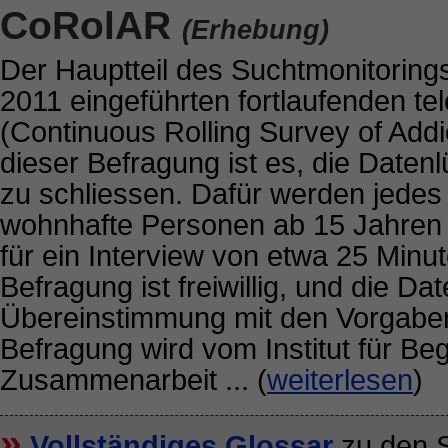
CoRolAR
(Erhebung)
Der Hauptteil des Suchtmonitoring
2011 eingeführten fortlaufenden t
(Continuous Rolling Survey of Addi
dieser Befragung ist es, die Daten
zu schliessen. Dafür werden jedes
wohnhafte Personen ab 15 Jahren t
für ein Interview von etwa 25 Minut
Befragung ist freiwillig, und die D
Übereinstimmung mit den Vorgaben
Befragung wird vom Institut für Beg
Zusammenarbeit ... (
weiterlesen
)
»
Vollständiges Glossar
zu den S