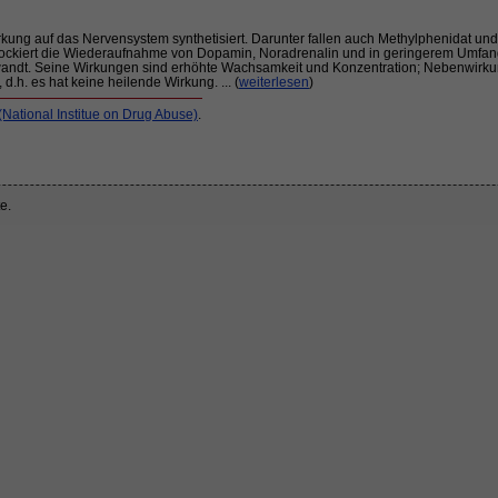
ung auf das Nervensystem synthetisiert. Darunter fallen auch Methylphenidat und 
lockiert die Wiederaufnahme von Dopamin, Noradrenalin und in geringerem Umfang
erwandt. Seine Wirkungen sind erhöhte Wachsamkeit und Konzentration; Nebenwirk
.h. es hat keine heilende Wirkung. ... (
weiterlesen
)
ational Institue on Drug Abuse)
.
e.