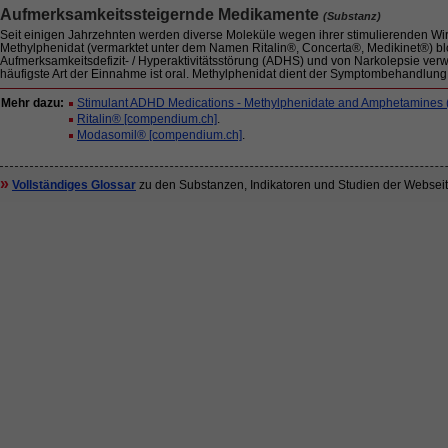
Aufmerksamkeitssteigernde Medikamente
(Substanz)
Seit einigen Jahrzehnten werden diverse Moleküle wegen ihrer stimulierenden Wirk
Methylphenidat (vermarktet unter dem Namen Ritalin®, Concerta®, Medikinet®) b
Aufmerksamkeitsdefizit- / Hyperaktivitätsstörung (ADHS) und von Narkolepsie v
häufigste Art der Einnahme ist oral. Methylphenidat dient der Symptombehandlung, d
Mehr dazu:
Stimulant ADHD Medications - Methylphenidate and Amphetamines (N
Ritalin® [compendium.ch]
.
Modasomil® [compendium.ch]
.
»
Vollständiges Glossar
zu den Substanzen, Indikatoren und Studien der Webseit