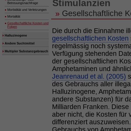
Stimulanzien
Betreuungsnachfrage
Morbidität und Verletzungen
»
Gesellschaftliche 
Mortalität
Gesellschaftliche Kosten und
Folgen
Die durch die Einnahme il
Halluzinogene
gesellschaftlichen Kosten
Andere Suchtmittel
regelmässig noch systemat
Multipler Substanzgebrauch
Verfügung stehenden Date
der gesellschaftlichen Ko
Amphetaminen und ähnlich
Jeanrenaud et al. (2005)
s
des Gebrauchs aller illeg
Halluzinogene, Amphetami
andere Substanzen) für da
Milliarden Franken. Diese
aber nicht, die Kosten fü
differenziert auszuweise
Gebrauchs von Amphetami