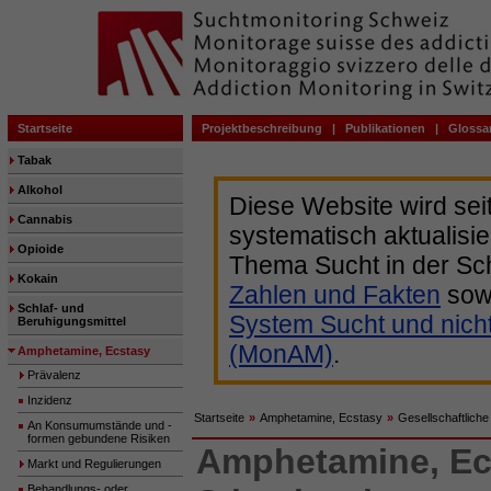
Startseite
Projektbeschreibung
|
Publikationen
|
Glossa
Tabak
Alkohol
Diese Website wird sei
Cannabis
systematisch aktualisie
Opioide
Thema Sucht in der Sc
Kokain
Zahlen und Fakten
sow
Schlaf- und
System Sucht und nich
Beruhigungsmittel
(MonAM)
.
Amphetamine, Ecstasy
Prävalenz
Inzidenz
Startseite
»
Amphetamine, Ecstasy
»
Gesellschaftlich
An Konsumumstände und -
formen gebundene Risiken
Amphetamine, Ec
Markt und Regulierungen
Behandlungs- oder