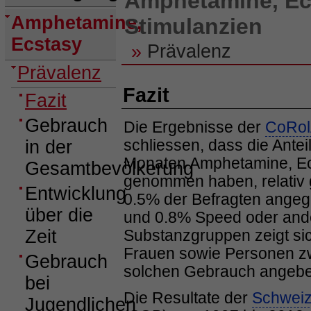
Amphetamine, Ec
Amphetamine,
Stimulanzien
Ecstasy
»
Prävalenz
Prävalenz
Fazit
Fazit
Gebrauch
Die Ergebnisse der
CoRo
schliessen, dass die Antei
in der
Monaten Amphetamine, Ecs
Gesamtbevölkerung
genommen haben, relativ 
Entwicklung
0.5% der Befragten ange
über die
und 0.8% Speed oder and
Zeit
Substanzgruppen zeigt sic
Frauen sowie Personen zw
Gebrauch
solchen Gebrauch angebe
bei
Die Resultate der
Schweiz
Jugendlichen