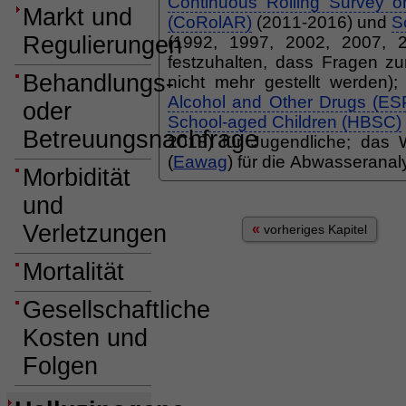
Continuous Rolling Survey o
Markt und
(CoRolAR)
(2011-2016) und
S
Regulierungen
(1992, 1997, 2002, 2007, 2
festzuhalten, dass Fragen 
Behandlungs-
nicht mehr gestellt werden)
Alcohol and Other Drugs (E
oder
School-aged Children (HBSC)
Betreuungsnachfrage
2018) für Jugendliche; das 
(
Eawag
) für die Abwasseranal
Morbidität
und
Verletzungen
«
vorheriges Kapitel
Mortalität
Gesellschaftliche
Kosten und
Folgen