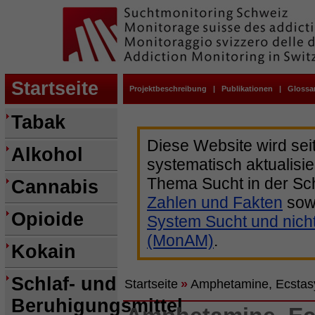
Startseite
Projektbeschreibung
|
Publikationen
|
Glossa
Tabak
Diese Website wird sei
Alkohol
systematisch aktualisie
Thema Sucht in der Sc
Cannabis
Zahlen und Fakten
sow
Opioide
System Sucht und nich
(MonAM)
.
Kokain
Schlaf- und
Startseite
»
Amphetamine, Ecstas
Beruhigungsmittel