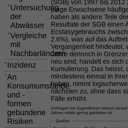
(SGB) von 1997 bis 2012 
Untersuchung
junge Erwachsene häufig
der
haben als andere Teile de
Resultate der SGB einen 
Abwässer
Ecstasygebrauchs zwisch
Vergleiche
2.6%), was auf das Auftr
mit
Vergangenheit hindeutet, 
Nachbarländern
Jahre dennoch in Grenzen 
neu sind, handelt es sich
Inzidenz
Kumulierung. Das heisst, 
mindestens einmal in ih
An
haben, nimmt logischerwe
Konsumumstände
nächsten zu, ohne dass sic
und -
Fälle erhöht.
formen
Umfragen bei Jugendlichen weisen darauf
gebundene
Jahren relativ gering geblieben ist.
Risiken
Quellen