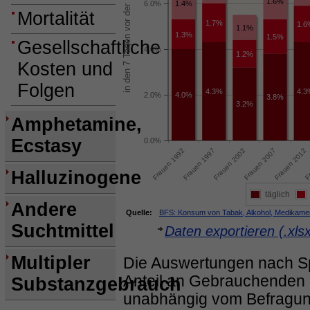
1.6%
6.0%
1.4%
Mortalität
1.7%
1.6
1.1%
1.3%
1.5%
Gesellschaftliche
4.0%
1.2%
Kosten und
Folgen
4.3%
4.3
2.0%
4.0%
3.8%
3.2%
Amphetamine,
Ecstasy
0.0%
Halluzinogene
täglich
Andere
Quelle:
BFS: Konsum von Tabak, Alkohol, Medikament
Suchtmittel
Daten exportieren (.xls
Multipler
Die Auswertungen nach Sp
Anteil an Gebrauchenden i
Substanzgebrauch
unabhängig vom Befragun