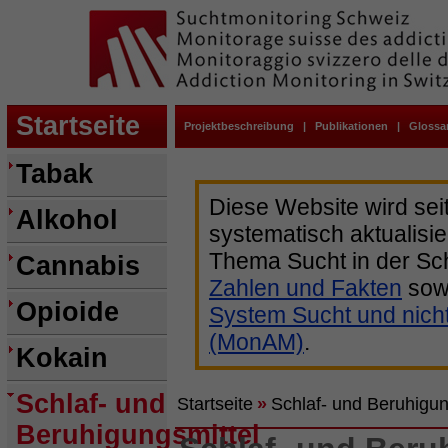
Startseite
Projektbeschreibung
|
Publikationen
|
Glossa
Tabak
Diese Website wird sei
Alkohol
systematisch aktualisie
Thema Sucht in der Sc
Cannabis
Zahlen und Fakten
sow
Opioide
System Sucht und nich
(MonAM)
.
Kokain
Schlaf- und
Startseite
»
Schlaf- und Beruhigun
Beruhigungsmittel