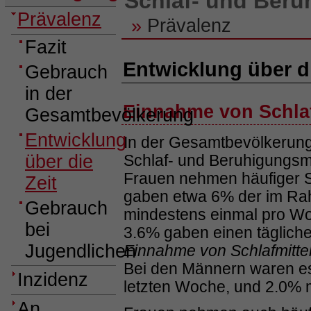
Schlaf- und Beru
Prävalenz
»
Prävalenz
Fazit
Entwicklung über di
Gebrauch
in der
Einnahme von Schla
Gesamtbevölkerung
Entwicklung
In der Gesamtbevölkerung
über die
Schlaf- und Beruhigungsmit
Frauen nehmen häufiger Sc
Zeit
gaben etwa 6% der im R
Gebrauch
mindestens einmal pro Wo
bei
3.6% gaben einen täglich
Jugendlichen
Einnahme von Schlafmitte
Bei den Männern waren es
Inzidenz
letzten Woche, und 2.0% 
An