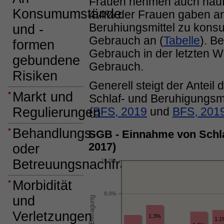
Frauen nehmen auch häufi
Konsumumstände
4.4% der Frauen gaben a
Beruhiungsmittel zu kons
und -
Gebrauch an (
Tabelle
). B
formen
Gebrauch in der letzten W
gebundene
Gebrauch.
Risiken
Generell steigt der Antei
Markt und
Schlaf- und Beruhigungsmit
Regulierungen
(
BFS, 2019
und
BFS, 201
Behandlungs-
SGB - Einnahme von Schla
2017)
oder
Betreuungsnachfrage
10.0%
Morbidität
8.0%
und
Verletzungen
1.3%
1.1