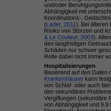
und/oder Beruhigungsmitte
Abhängigkeit mit untersch
Koordinations-, Gedächtn
(
Lader, 2011
). Bei ältere
Risiko von Stürzen und K
& Le Couteur, 2003
). All
den langfristigen Gebrau
Schäden nur schwer gesch
Rolle dabei nicht immer 
Hospitalisierungen
Basierend auf den Daten 
Krankenhäuser
kann festg
von Schlaf- oder auch Ber
den sekundären Problemen
Vergiftungen (sekundäre P
von Abhängigkeit und 9.9 