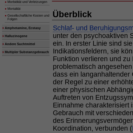
Morbidität und Verletzungen
Mortalität
Überblick
Gesellschaftliche Kosten und
Folgen
Schlaf- und Beruhigungsmi
Amphetamine, Ecstasy
unter den psychoaktiven 
Halluzinogene
ein. In erster Linie sind 
Andere Suchtmittel
Indikationsfeldern, sie k
Multipler Substanzgebrauch
Funktion verlieren und z
problematisch angesehen 
dass ein langanhaltender
der Regel zu einer erhöh
einer physischen Abhängig
Auftreten von Entzugssym
Einnahme charakterisiert 
Gebrauch mit verschieden
des Erinnerungsvermögen
Koordination, verbunden (