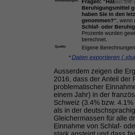
länger
Anmerkungen:
Fragen:
"Haben Sie i
Beruhigungsmittel
haben Sie in den let
genommen?"
, wenn 
Schlaf- oder Beruhi
Prozente wurden gewi
berechnet.
Quelle:
Eigene Berechnungen
Daten exportieren (.xls
Ausserdem zeigen die Er
2016, dass der Anteil der
problematischer Einnahme
einem Jahr) in der französ
Schweiz (3.4% bzw. 4.1% 
als in der deutschsprach
Gleichermassen für alle dr
Einnahme von Schlaf- oder
stark ansteigt und dass fas