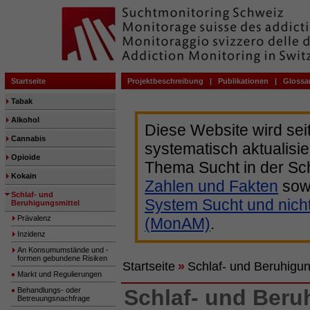
Startseite
Projektbeschreibung
|
Publikationen
|
Glossa
Tabak
Alkohol
Diese Website wird sei
Cannabis
systematisch aktualisie
Opioide
Thema Sucht in der Sc
Kokain
Zahlen und Fakten
sow
Schlaf- und
System Sucht und nich
Beruhigungsmittel
Prävalenz
(MonAM)
.
Inzidenz
An Konsumumstände und -
formen gebundene Risiken
Startseite
»
Schlaf- und Beruhigun
Markt und Regulierungen
Schlaf- und Beru
Behandlungs- oder
Betreuungsnachfrage