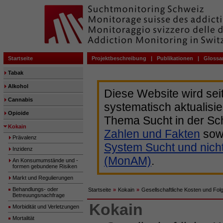
Startseite
Projektbeschreibung
|
Publikationen
|
Glossa
Tabak
Alkohol
Diese Website wird sei
Cannabis
systematisch aktualisie
Opioide
Thema Sucht in der Sc
Kokain
Zahlen und Fakten
sow
Prävalenz
System Sucht und nich
Inzidenz
(MonAM)
.
An Konsumumstände und -
formen gebundene Risiken
Markt und Regulierungen
Behandlungs- oder
Startseite
»
Kokain
»
Gesellschaftliche Kosten und Fol
Betreuungsnachfrage
Kokain
Morbidität und Verletzungen
Mortalität