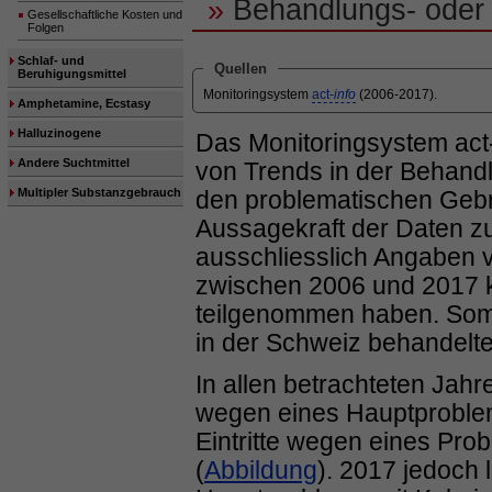
»
Behandlungs- oder
Gesellschaftliche Kosten und
Folgen
Schlaf- und
Quellen
Beruhigungsmittel
Monitoringsystem
act-
info
(2006-2017).
Amphetamine, Ecstasy
Halluzinogene
Das Monitoringsystem act
Andere Suchtmittel
von Trends in der Behand
Multipler Substanzgebrauch
den problematischen Geb
Aussagekraft der Daten z
ausschliesslich Angaben v
zwischen 2006 und 2017 k
teilgenommen haben. Somit
in der Schweiz behandelt
In allen betrachteten Jahr
wegen eines Hauptproblem
Eintritte wegen eines Pro
(
Abbildung
). 2017 jedoch 