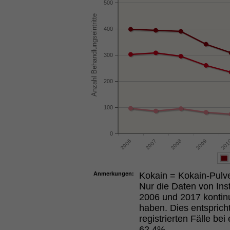
500
400
300
200
100
0
Anmerkungen:
Kokain = Kokain-Pulve
Nur die Daten von Inst
2006 und 2017 kontin
haben. Dies entspric
registrierten Fälle be
62.4%.