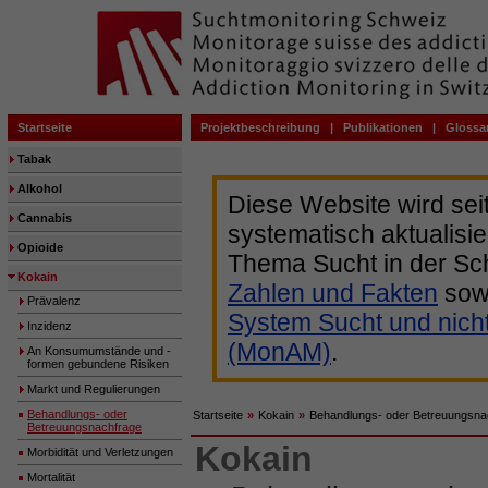
Startseite
Projektbeschreibung
|
Publikationen
|
Glossa
Tabak
Alkohol
Diese Website wird sei
Cannabis
systematisch aktualisie
Opioide
Thema Sucht in der Sc
Kokain
Zahlen und Fakten
sow
Prävalenz
System Sucht und nich
Inzidenz
(MonAM)
.
An Konsumumstände und -
formen gebundene Risiken
Markt und Regulierungen
Behandlungs- oder
Startseite
»
Kokain
»
Behandlungs- oder Betreuungsna
Betreuungsnachfrage
Kokain
Morbidität und Verletzungen
Mortalität