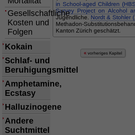
Mortalität
in School-aged Children (HB
Survey Project on Alcohol 
Gesellschaftliche
Jugendliche.
Nordt & Stohler 
Kosten und
Methadon-Substitutionsbeha
Folgen
Kanton Zürich geschätzt.
Kokain
«
vorheriges Kapitel
Schlaf- und
Beruhigungsmittel
Amphetamine,
Ecstasy
Halluzinogene
Andere
Suchtmittel