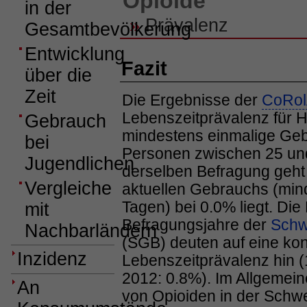
Opioide
in der
»
Prävalenz
Gesamtbevölkerung
Entwicklung
Fazit
über die
Zeit
Die Ergebnisse der
CoRo
Lebenszeitprävalenz für 
Gebrauch
mindestens einmalige Ge
bei
Personen zwischen 25 und 
Jugendlichen
derselben Befragung geht 
Vergleiche
aktuellen Gebrauchs (mind
Tagen) bei 0.0% liegt.
Die 
mit
Befragungsjahre der
Schw
Nachbarländern
(SGB) deuten auf eine kon
Inzidenz
Lebenszeitprävalenz hin 
2012: 0.8%).
Im Allgemein
An
von Opioiden in der Schw