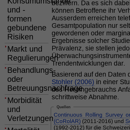
Konsumumstände
beziffern. Da es sich dabe
und -
können Betroffene ihr Ver
Ausserdem erreichen tele
formen
Gesamtpopulation nur selt
gebundene
gewordenen
oder marginal
Risiken
Ergebnisse solcher Studi
Prävalenz, sie stellen jed
Markt und
Überwachungsinstrumente
Regulierungen
Trendentwicklungen dar.
Behandlungs-
Basierend auf den Daten 
oder
Stohler (2006)
in einer St
Betreuungsnachfrage
des Heroingebrauchs Anfa
schrittweise Abnahme.
Morbidität
Quellen
und
Continuous Rolling Survey o
Verletzungen
(CoRolAR)
(2011-2016) und
S
(1992-2012) für die Schweize