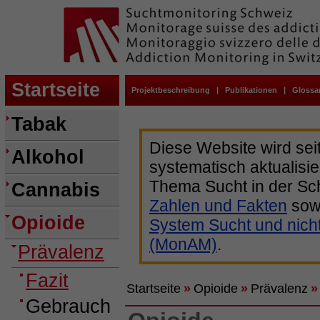
Startseite
Projektbeschreibung
|
Publikationen
|
Glossa
Tabak
Diese Website wird sei
Alkohol
systematisch aktualisie
Thema Sucht in der Sc
Cannabis
Zahlen und Fakten
sow
Opioide
System Sucht und nich
(MonAM)
.
Prävalenz
Fazit
Startseite
»
Opioide
»
Prävalenz
»
Gebrauch