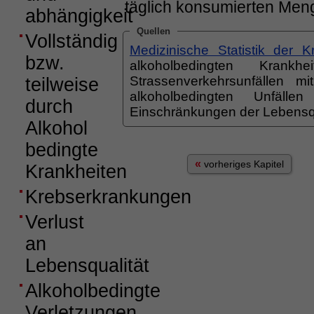
täglich konsumierten Meng
abhängigkeit
Quellen
Vollständig
Medizinische Statistik der 
bzw.
alkoholbedingten Krankh
Strassenverkehrsunfällen mi
teilweise
alkoholbedingten Unfäll
durch
Einschränkungen der Lebensqu
Alkohol
bedingte
«
vorheriges Kapitel
Krankheiten
Krebserkrankungen
Verlust
an
Lebensqualität
Alkoholbedingte
Verletzungen