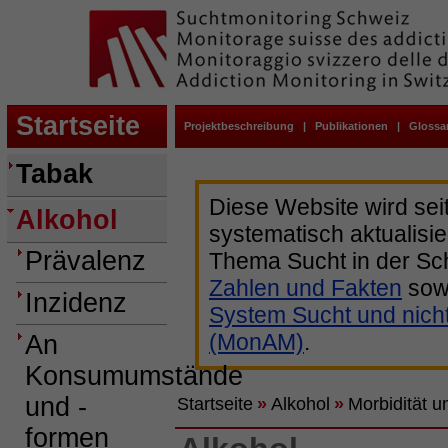
Startseite
Projektbeschreibung
|
Publikationen
|
Glossa
Tabak
Diese Website wird sei
Alkohol
systematisch aktualisie
Prävalenz
Thema Sucht in der Sc
Zahlen und Fakten
sow
Inzidenz
System Sucht und nich
(MonAM)
.
An
Konsumumstände
und -
Startseite
»
Alkohol
»
Morbidität u
formen