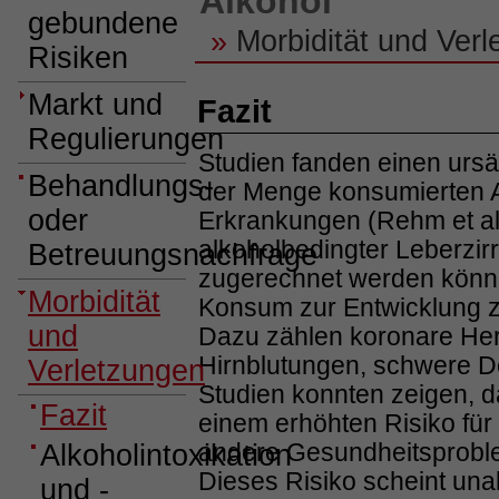
Alkohol
gebundene
»
Morbidität und Verl
Risiken
Markt und
Fazit
Regulierungen
Studien fanden einen ur
Behandlungs-
der Menge konsumierten A
oder
Erkrankungen (Rehm et al
alkoholbedingter Leberzir
Betreuungsnachfrage
zugerechnet werden können
Morbidität
Konsum zur Entwicklung za
und
Dazu zählen koronare Her
Hirnblutungen, schwere D
Verletzungen
Studien konnten zeigen, 
Fazit
einem erhöhten Risiko fü
andere Gesundheitsproble
Alkoholintoxikation
Dieses Risiko scheint una
und -