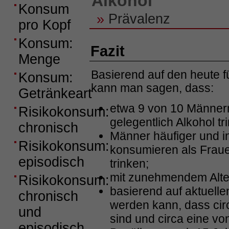
Alkohol
Konsum
»
Prävalenz
pro Kopf
Konsum:
Fazit
Menge
Basierend auf den heute f
Konsum:
kann man sagen, dass:
Getränkeart
etwa 9 von 10 Männer
Risikokonsum:
gelegentlich Alkohol tr
chronisch
Männer häufiger und i
Risikokonsum:
konsumieren als Fraue
episodisch
trinken;
mit zunehmendem Alter
Risikokonsum:
basierend auf aktuel
chronisch
werden kann, dass ci
und
sind und circa eine v
episodisch