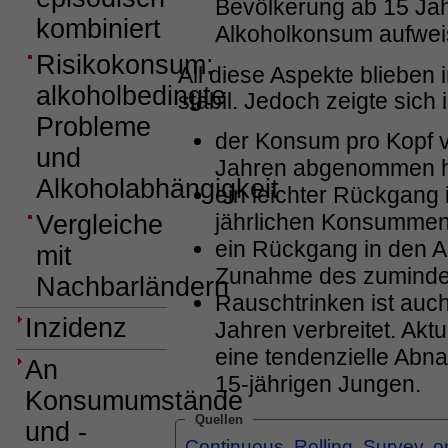
Bevölkerung ab 15 Jah
kombiniert
Alkoholkonsum aufwei
Risikokonsum:
All diese Aspekte blieben
alkoholbedingte
stabil. Jedoch zeigte sich 
Probleme
der Konsum pro Kopf v
und
Jahren abgenommen h
Alkoholabhängigkeit
ein leichter Rückgang
jährlichen Konsumme
Vergleiche
ein Rückgang in den An
mit
Zunahme des zumindes
Nachbarländern
Rauschtrinken ist auch
Inzidenz
Jahren verbreitet. Akt
eine tendenzielle Abn
An
15-jährigen Jungen.
Konsumumstände
Quellen
und -
Continuous Rolling Survey o