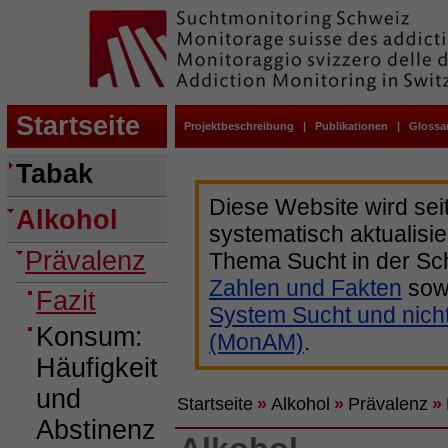
Startseite
Projektbeschreibung
|
Publikationen
|
Glossa
Tabak
Diese Website wird sei
Alkohol
systematisch aktualisie
Prävalenz
Thema Sucht in der Sc
Zahlen und Fakten
sow
Fazit
System Sucht und nich
Konsum:
(MonAM)
.
Häufigkeit
und
Startseite
»
Alkohol
»
Prävalenz
»
Abstinenz