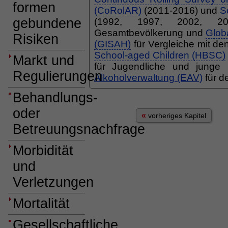
formen
(CoRolAR)
(2011-2016) und
S
gebundene
(1992, 1997, 2002, 20
Gesamtbevölkerung und
Glob
Risiken
(GISAH)
für Vergleiche mit d
School-aged Children (HBSC)
Markt und
für Jugendliche und jung
Regulierungen
Alkoholverwaltung (EAV)
für d
Behandlungs-
oder
«
vorheriges Kapitel
Betreuungsnachfrage
Morbidität
und
Verletzungen
Mortalität
Gesellschaftliche