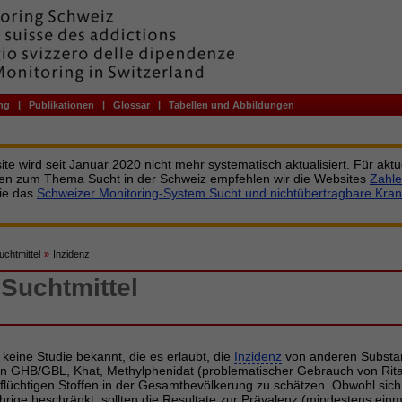
ng
|
Publikationen
|
Glossar
|
Tabellen und Abbildungen
te wird seit Januar 2020 nicht mehr systematisch aktualisiert. Für aktu
nen zum Thema Sucht in der Schweiz empfehlen wir die Websites
Zahle
ie das
Schweizer Monitoring-System Sucht und nichtübertragbare Kran
chtmittel
»
Inzidenz
Suchtmittel
s keine Studie bekannt, die es erlaubt, die
Inzidenz
von anderen Substa
n GHB/GBL, Khat, Methylphenidat (problematischer Gebrauch von Rita
flüchtigen Stoffen in der Gesamtbevölkerung zu schätzen. Obwohl sich
hrige beschränkt, sollten die Resultate zur Prävalenz (mindestens einm