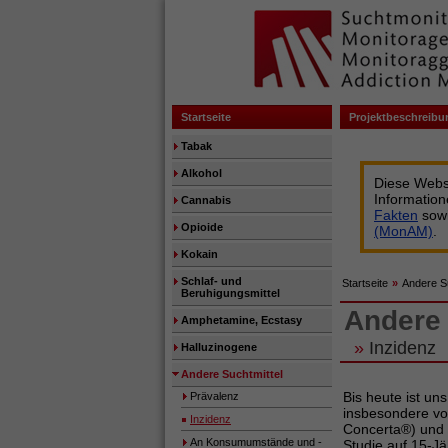
Startseite
Projektbeschreibu
Tabak
Alkohol
Diese Websi
Informatio
Cannabis
Fakten
sow
Opioide
(MonAM)
.
Kokain
Schlaf- und
Startseite
»
Andere Su
Beruhigungsmittel
Andere 
Amphetamine, Ecstasy
»
Inzidenz
Halluzinogene
Andere Suchtmittel
Bis heute ist un
Prävalenz
insbesondere vo
Inzidenz
Concerta®) und 
An Konsumumstände und -
Studie auf 15-Jä