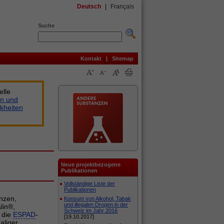
Deutsch
|
Français
Suche
Kontakt
|
Sitemap
elle
n und
kheiten
Neue projektbezogene
Publikationen
Vollständige Liste der
Publikationen
nzen,
Konsum von Alkohol, Tabak
und illegalen Drogen in der
lin®,
Schweiz im Jahr 2016
 die
ESPAD
-
[19.10.2017]
aliger