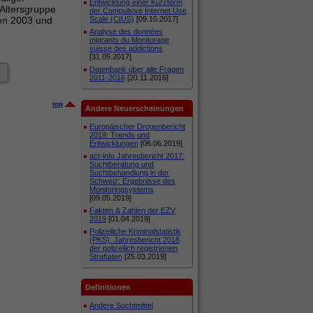
Entwicklung einer Kurzform
 Altersgruppe
der Compulsive Internet Use
en 2003 und
Scale (CIUS)
[09.10.2017]
Analyse des données
migrants du Monitorage
suisse des addictions
[31.05.2017]
Datenbank über alle Fragen
»
2011-2016
[20.11.2016]
top
Andere Neuerscheinungen
Europäischer Drogenbericht
2019: Trends und
Entwicklungen
[06.06.2019]
act-info Jahresbericht 2017:
Suchtberatung und
Suchtbehandlung in der
Schweiz: Ergebnisse des
Monitoringsystems
[09.05.2019]
Fakten & Zahlen der EZV
2019
[01.04.2019]
Polizeiliche Kriminalstatistik
(PKS). Jahresbericht 2018
der polizeilich registrierten
Straftaten
[25.03.2019]
Definitionen
Andere Suchtmittel