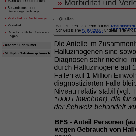
»
Morbidität und Verl
Markt und Regulierungen
Behandlungs- oder
Betreuungsnachfrage
Morbidität und Verletzungen
Quellen
Mortalität
Schätzungen basierend auf der
Medizinischen 
Schweiz [siehe
WHO (2000)
für detaillierte Ang
Gesellschaftliche Kosten und
Folgen
Die Anteile im Zusammen
Andere Suchtmittel
Halluzinogenen sind sowoh
Multipler Substanzgebrauch
Diagnosen sehr niedrig, mi
durch Halluzinogene auf 1
Fällen auf 1 Million Einwo
diagnostizierten Fälle ble
Niveau relativ stabil (vgl. 
1000 Einwohner), die für
der Schweiz behandelt w
BFS - Anteil Personen (au
wegen Gebrauch von Hall