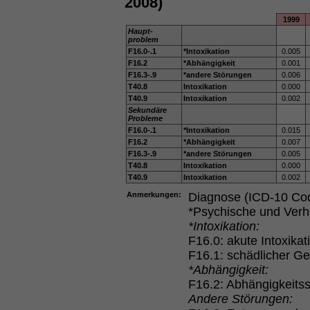
2008)
1999
Haupt-
problem
F16.0-.1
*Intoxikation
0.005
F16.2
*Abhängigkeit
0.001
F16.3-.9
*andere Störungen
0.006
T40.8
Intoxikation
0.000
T40.9
Intoxikation
0.002
Sekundäre
Probleme
F16.0-.1
*Intoxikation
0.015
F16.2
*Abhängigkeit
0.007
F16.3-.9
*andere Störungen
0.005
T40.8
Intoxikation
0.000
T40.9
Intoxikation
0.002
Anmerkungen:
Diagnose (ICD-10 Co
*Psychische und Verh
*Intoxikation:
F16.0: akute Intoxikat
F16.1: schädlicher G
*Abhängigkeit:
F16.2: Abhängigkeits
Andere Störungen: