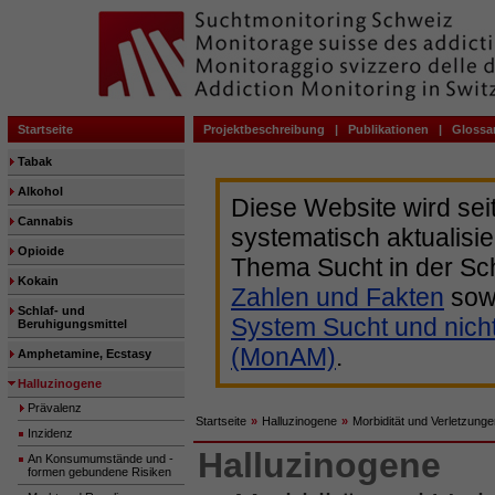
Startseite
Projektbeschreibung
|
Publikationen
|
Glossa
Tabak
Alkohol
Diese Website wird sei
Cannabis
systematisch aktualisie
Opioide
Thema Sucht in der Sc
Kokain
Zahlen und Fakten
sow
Schlaf- und
System Sucht und nich
Beruhigungsmittel
(MonAM)
.
Amphetamine, Ecstasy
Halluzinogene
Prävalenz
Startseite
»
Halluzinogene
»
Morbidität und Verletzung
Inzidenz
Halluzinogene
An Konsumumstände und -
formen gebundene Risiken