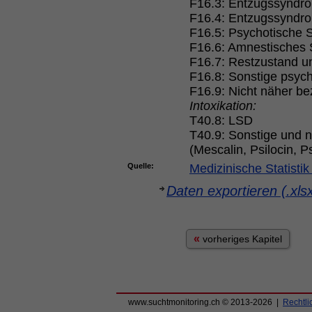
F16.3: Entzugssyndr
F16.4: Entzugssyndrom
F16.5: Psychotische 
F16.6: Amnestisches
F16.7: Restzustand un
F16.8: Sonstige psyc
F16.9: Nicht näher be
Intoxikation:
T40.8: LSD
T40.9: Sonstige und n
(Mescalin, Psilocin, Ps
Quelle:
Medizinische Statist
Daten exportieren (.xls
«
vorheriges Kapitel
www.suchtmonitoring.ch © 2013-2026 |
Rechtli